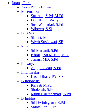
Ruang Guru
Arsip Pembelajaran
Matematika
Sutartini, S.Pd, M.Pd
Dra. Hj. Sri Wahyuni
Susi Wulandari, S.Pd
Wibowo, S.Si
B JAWA
Slamet, M.Pd
Wiwit Susilowati, SE
PKn
Sri Martanti, S.Pd
Endang Sri Murtini, S.Pd
Jumain MD, S.Pd
Prakarya
Anggonowati, S.Pd
Informatika
Lusia Dhany PA, S.Si
B Indonesia
Karyati M.Pd
Sholehah, S.Pd
Muhti Nur Achmadi, S.Pd
B Inggris
Sri Dwiningrum, S.Pd
Shinta Sari, S.Pd