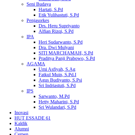
Seni Budaya
Hartati, S.Pd
Etik Yulihastuti, S.Pd
Penjasorkes
Drs. Heru Supriyanto
Alfian Rizqi, S.Pd
IPA
Heri Sudarwanto, S.Pd
Dra. Dwi Mulyani
SITI MARCHAMAH, S.Pd
Praditya Panji Prabowo, S.Pd
AGAMA
Umi Asfiyah, S.Ag
Fatkul Muin, S.Pd.I
Agus Budiyanto, S.Psi
Sri Indriastuti, S.Pd
IPS
Sarwanto, M.Pd
Hetty Maharini, S.Pd
Sri Wulandari, S.Pd
Inovasi
HUT ESSADE 61
Kaldik
Alumni
Cerpen