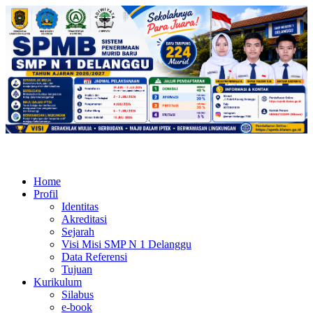
Home
Profil
Identitas
Akreditasi
Sejarah
Visi Misi SMP N 1 Delanggu
Data Referensi
Tujuan
Kurikulum
Silabus
e-book