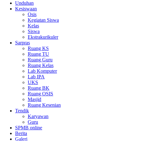
Unduhan
Kesiswaan
Osis
Kegiatan Siswa
Kelas
Siswa
Ekstrakurikuler
Sarpras
Ruang KS
Ruang TU
Ruang Guru
Ruang Kelas
Lab Komputer
Lab IPA
UKS
Ruang BK
Ruang OSIS
Masjid
Ruang Kesenian
Tendik
Karyawan
Guru
SPMB online
Berita
Galeri