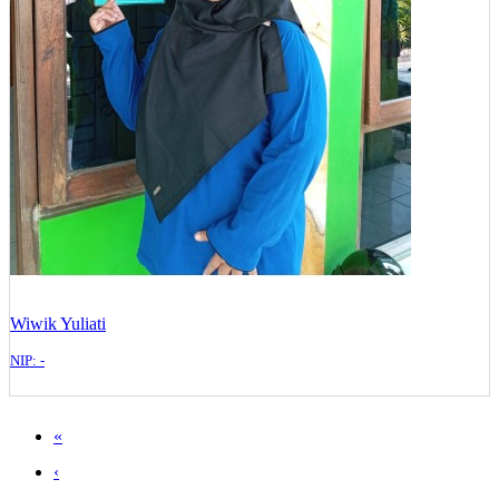
Wiwik Yuliati
NIP: -
«
‹