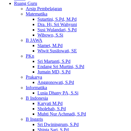
Ruang Guru
Arsip Pembelajaran
Matematika
Sutartini, S.Pd, M.Pd
Dra. Hj. Sri Wahyuni
Susi Wulandari, S.Pd
Wibowo, S.Si
B JAWA
Slamet, M.Pd
Wiwit Susilowati, SE
PKn
Sri Martanti, S.Pd
Endang Sri Murtini, S.Pd
Jumain MD, S.Pd
Prakarya
Anggonowati, S.Pd
Informatika
Lusia Dhany PA, S.Si
B Indonesia
Karyati M.Pd
Sholehah, S.Pd
Muhti Nur Achmadi, S.Pd
B Inggris
Sri Dwiningrum, S.Pd
Shinta Sari, S.Pd