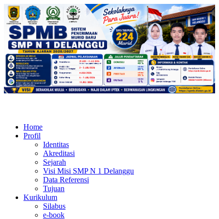
Home
Profil
Identitas
Akreditasi
Sejarah
Visi Misi SMP N 1 Delanggu
Data Referensi
Tujuan
Kurikulum
Silabus
e-book