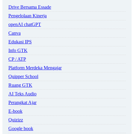
Drive Bersama Essade
Pengelolaan Kinerja
openAI chatGPT
Canva
Edukasi IPS
Info GTK
CP / ATP
Platform Merdeka Mengajar
Quipper School
Ruang GTK
AI Teks Audio
Perangkat Ajar
E-book
Quizizz
Google book