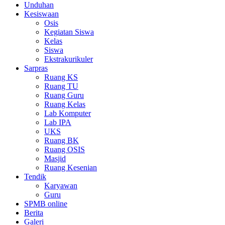
Unduhan
Kesiswaan
Osis
Kegiatan Siswa
Kelas
Siswa
Ekstrakurikuler
Sarpras
Ruang KS
Ruang TU
Ruang Guru
Ruang Kelas
Lab Komputer
Lab IPA
UKS
Ruang BK
Ruang OSIS
Masjid
Ruang Kesenian
Tendik
Karyawan
Guru
SPMB online
Berita
Galeri