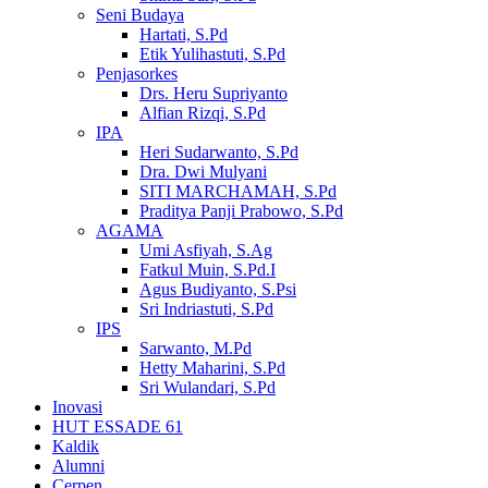
Seni Budaya
Hartati, S.Pd
Etik Yulihastuti, S.Pd
Penjasorkes
Drs. Heru Supriyanto
Alfian Rizqi, S.Pd
IPA
Heri Sudarwanto, S.Pd
Dra. Dwi Mulyani
SITI MARCHAMAH, S.Pd
Praditya Panji Prabowo, S.Pd
AGAMA
Umi Asfiyah, S.Ag
Fatkul Muin, S.Pd.I
Agus Budiyanto, S.Psi
Sri Indriastuti, S.Pd
IPS
Sarwanto, M.Pd
Hetty Maharini, S.Pd
Sri Wulandari, S.Pd
Inovasi
HUT ESSADE 61
Kaldik
Alumni
Cerpen