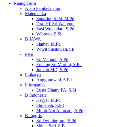
Ruang Guru
Arsip Pembelajaran
Matematika
Sutartini, S.Pd, M.Pd
Dra. Hj. Sri Wahyuni
Susi Wulandari, S.Pd
Wibowo, S.Si
B JAWA
Slamet, M.Pd
Wiwit Susilowati, SE
PKn
Sri Martanti, S.Pd
Endang Sri Murtini, S.Pd
Jumain MD, S.Pd
Prakarya
Anggonowati, S.Pd
Informatika
Lusia Dhany PA, S.Si
B Indonesia
Karyati M.Pd
Sholehah, S.Pd
Muhti Nur Achmadi, S.Pd
B Inggris
Sri Dwiningrum, S.Pd
Shinta Sari, S.Pd