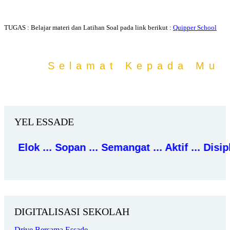
TUGAS : Belajar materi dan Latihan Soal pada link berikut :
Quipper School
Selamat Kepada Muri
YEL ESSADE
E
l
o
k
.
.
.
S
o
p
a
n
.
.
.
S
e
m
a
n
g
a
t
.
.
.
A
k
t
i
f
.
.
.
D
i
s
i
p
l
i
n
.
DIGITALISASI SEKOLAH
Drive Bersama Essade