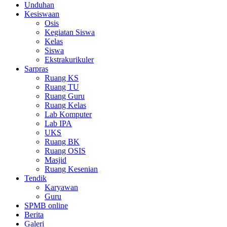
Unduhan
Kesiswaan
Osis
Kegiatan Siswa
Kelas
Siswa
Ekstrakurikuler
Sarpras
Ruang KS
Ruang TU
Ruang Guru
Ruang Kelas
Lab Komputer
Lab IPA
UKS
Ruang BK
Ruang OSIS
Masjid
Ruang Kesenian
Tendik
Karyawan
Guru
SPMB online
Berita
Galeri