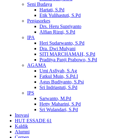
Seni Budaya
Hartati, S.Pd
Etik Yulihastuti, S.Pd
Penjasorkes
Drs. Heru Supriyanto
Alfian Rizqi, S.Pd
IPA
Heri Sudarwanto, S.Pd
Dra. Dwi Mulyani
SITI MARCHAMAH, S.Pd
Praditya Panji Prabowo, S.Pd
AGAMA
Umi Asfiyah, S.Ag
Fatkul Muin, S.Pd.I
Agus Budiyanto, S.Psi
Sri Indriastuti, S.Pd
IPS
Sarwanto, M.Pd
Hetty Maharini, S.Pd
Sri Wulandari, S.Pd
Inovasi
HUT ESSADE 61
Kaldik
Alumni
Cerpen