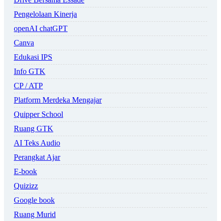
Pengelolaan Kinerja
openAI chatGPT
Canva
Edukasi IPS
Info GTK
CP / ATP
Platform Merdeka Mengajar
Quipper School
Ruang GTK
AI Teks Audio
Perangkat Ajar
E-book
Quizizz
Google book
Ruang Murid