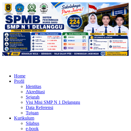
Home
Profil
Identitas
Akreditasi
Sejarah
Visi Misi SMP N 1 Delanggu
Data Referensi
Tujuan
Kurikulum
Silabus
e-book