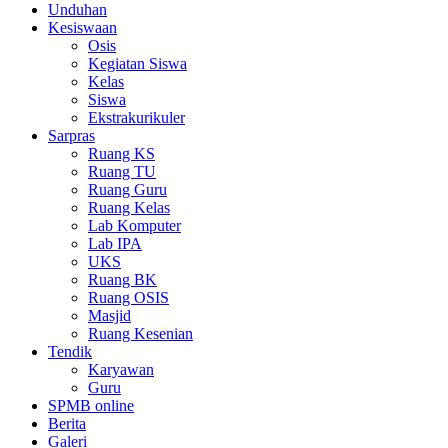
Unduhan
Kesiswaan
Osis
Kegiatan Siswa
Kelas
Siswa
Ekstrakurikuler
Sarpras
Ruang KS
Ruang TU
Ruang Guru
Ruang Kelas
Lab Komputer
Lab IPA
UKS
Ruang BK
Ruang OSIS
Masjid
Ruang Kesenian
Tendik
Karyawan
Guru
SPMB online
Berita
Galeri