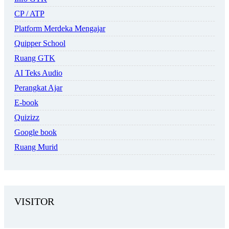
CP / ATP
Platform Merdeka Mengajar
Quipper School
Ruang GTK
AI Teks Audio
Perangkat Ajar
E-book
Quizizz
Google book
Ruang Murid
VISITOR