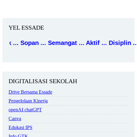
YEL ESSADE
.
.
.
S
o
p
a
n
.
.
.
S
e
m
a
n
g
a
t
.
.
.
A
k
t
i
f
.
.
.
D
i
s
i
p
l
i
n
.
.
.
E
f
DIGITALISASI SEKOLAH
Drive Bersama Essade
Pengelolaan Kinerja
openAI chatGPT
Canva
Edukasi IPS
Info GTK