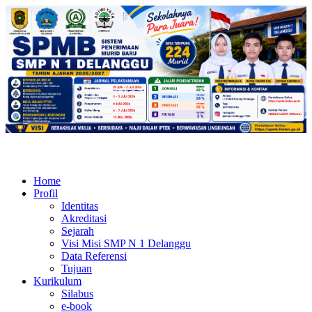
Home
Profil
Identitas
Akreditasi
Sejarah
Visi Misi SMP N 1 Delanggu
Data Referensi
Tujuan
Kurikulum
Silabus
e-book