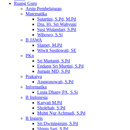
Ruang Guru
Arsip Pembelajaran
Matematika
Sutartini, S.Pd, M.Pd
Dra. Hj. Sri Wahyuni
Susi Wulandari, S.Pd
Wibowo, S.Si
B JAWA
Slamet, M.Pd
Wiwit Susilowati, SE
PKn
Sri Martanti, S.Pd
Endang Sri Murtini, S.Pd
Jumain MD, S.Pd
Prakarya
Anggonowati, S.Pd
Informatika
Lusia Dhany PA, S.Si
B Indonesia
Karyati M.Pd
Sholehah, S.Pd
Muhti Nur Achmadi, S.Pd
B Inggris
Sri Dwiningrum, S.Pd
Shinta Sari, S.Pd