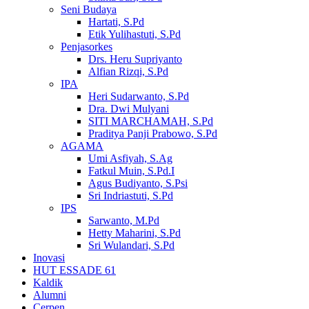
Seni Budaya
Hartati, S.Pd
Etik Yulihastuti, S.Pd
Penjasorkes
Drs. Heru Supriyanto
Alfian Rizqi, S.Pd
IPA
Heri Sudarwanto, S.Pd
Dra. Dwi Mulyani
SITI MARCHAMAH, S.Pd
Praditya Panji Prabowo, S.Pd
AGAMA
Umi Asfiyah, S.Ag
Fatkul Muin, S.Pd.I
Agus Budiyanto, S.Psi
Sri Indriastuti, S.Pd
IPS
Sarwanto, M.Pd
Hetty Maharini, S.Pd
Sri Wulandari, S.Pd
Inovasi
HUT ESSADE 61
Kaldik
Alumni
Cerpen