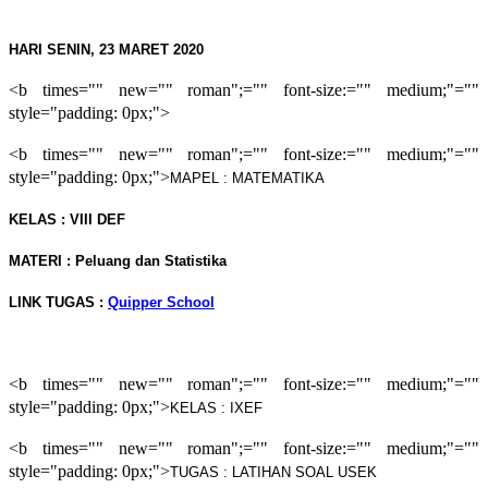
HARI SENIN, 23 MARET 2020
<b times="" new="" roman";="" font-size:="" medium;"=""
style="padding: 0px;">
<b times="" new="" roman";="" font-size:="" medium;"=""
style="padding: 0px;">
MAPEL : MATEMATIKA
KELAS : VIII DEF
MATERI : Peluang dan Statistika
LINK TUGAS :
Quipper School
<b times="" new="" roman";="" font-size:="" medium;"=""
style="padding: 0px;">
KELAS : IXEF
<b times="" new="" roman";="" font-size:="" medium;"=""
style="padding: 0px;">
TUGAS : LATIHAN SOAL USEK