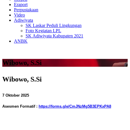
Eraport
Perpustakaan
Video
Adiwiyata
SK Laskar Peduli Lingkungan
Foto Kegiatan LPL
SK Adiwiyata Kabupaten 2021
ANBK
Wibowo, S.Si
Wibowo, S.Si
7 Oktober 2025
Asesmen Formatif :
https://forms.gle/CmJNzMg5B3EPKxPA8