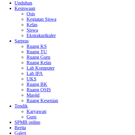
Unduhan
Kesiswaan
Osis
Kegiatan Siswa
Kelas
Siswa
Ekstrakurikuler
Sarpras
Ruang KS
Ruang TU
Ruang Guru
Ruang Kelas
Lab Komputer
Lab IPA
UKS
Ruang BK
Ruang OSIS
Masjid
Ruang Kesenian
Tendik
Karyawan
Guru
SPMB online
Berita
Galeri