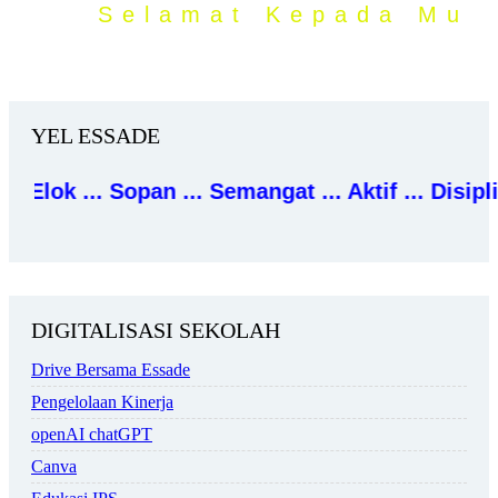
Selamat Kepada Murid
YEL ESSADE
o
k
.
.
.
S
o
p
a
n
.
.
.
S
e
m
a
n
g
a
t
.
.
.
A
k
t
i
f
.
.
.
D
i
s
i
p
l
i
n
.
.
.
DIGITALISASI SEKOLAH
Drive Bersama Essade
Pengelolaan Kinerja
openAI chatGPT
Canva