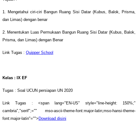
1. Mengetahui ciri-ciri Bangun Ruang Sisi Datar (Kubus, Balok, Prisma,
dan Limas) dengan benar
2. Menentukan Luas Permukaan Bangun Ruang Sisi Datar (Kubus, Balok,
Prisma, dan Limas) dengan Benar
Link Tugas :
Quipper School
Kelas : IX EF
Tugas : Soal UCUN persiapan UN 2020
Link Tugas :
<span lang="EN-US" style="line-height: 150%;"
cambria","serif";="" mso-ascii-theme-font:major-latin;mso-hansi-theme-
font:major-latin"="">
Download disini