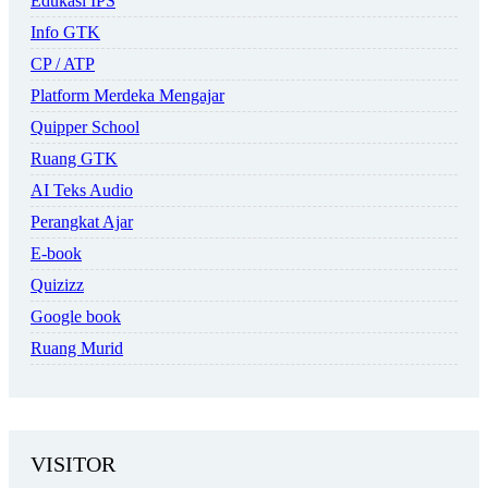
Edukasi IPS
Info GTK
CP / ATP
Platform Merdeka Mengajar
Quipper School
Ruang GTK
AI Teks Audio
Perangkat Ajar
E-book
Quizizz
Google book
Ruang Murid
VISITOR