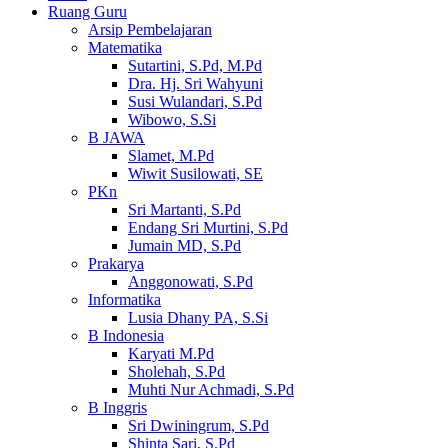
Ruang Guru
Arsip Pembelajaran
Matematika
Sutartini, S.Pd, M.Pd
Dra. Hj. Sri Wahyuni
Susi Wulandari, S.Pd
Wibowo, S.Si
B JAWA
Slamet, M.Pd
Wiwit Susilowati, SE
PKn
Sri Martanti, S.Pd
Endang Sri Murtini, S.Pd
Jumain MD, S.Pd
Prakarya
Anggonowati, S.Pd
Informatika
Lusia Dhany PA, S.Si
B Indonesia
Karyati M.Pd
Sholehah, S.Pd
Muhti Nur Achmadi, S.Pd
B Inggris
Sri Dwiningrum, S.Pd
Shinta Sari, S.Pd