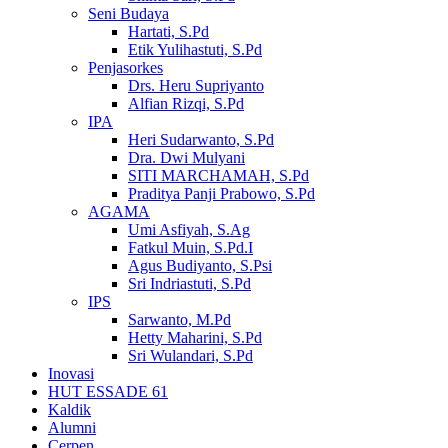
Seni Budaya
Hartati, S.Pd
Etik Yulihastuti, S.Pd
Penjasorkes
Drs. Heru Supriyanto
Alfian Rizqi, S.Pd
IPA
Heri Sudarwanto, S.Pd
Dra. Dwi Mulyani
SITI MARCHAMAH, S.Pd
Praditya Panji Prabowo, S.Pd
AGAMA
Umi Asfiyah, S.Ag
Fatkul Muin, S.Pd.I
Agus Budiyanto, S.Psi
Sri Indriastuti, S.Pd
IPS
Sarwanto, M.Pd
Hetty Maharini, S.Pd
Sri Wulandari, S.Pd
Inovasi
HUT ESSADE 61
Kaldik
Alumni
Cerpen