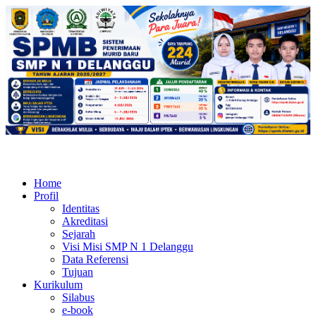
Home
Profil
Identitas
Akreditasi
Sejarah
Visi Misi SMP N 1 Delanggu
Data Referensi
Tujuan
Kurikulum
Silabus
e-book