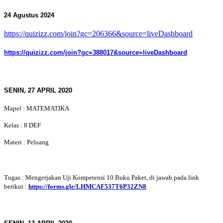
24 Agustus 2024
https://quizizz.com/join?gc=206366&source=liveDashboard
https://quizizz.com/join?gc=388017&source=liveDashboard
SENIN, 27 APRIL 2020
Mapel : MATEMATIKA
Kelas : 8 DEF
Materi : Peluang
Tugas : Mengerjakan Uji Kompetensi 10 Buku Paket, di jawab pada link
berikut :
https://forms.gle/LHMCAF537T6P32ZN8