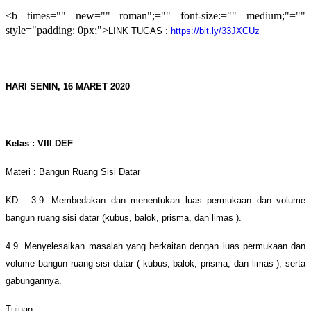
<b times="" new="" roman";="" font-size:="" medium;"=""
style="padding: 0px;">
LINK TUGAS :
https://bit.ly/33JXCUz
HARI SENIN, 16 MARET 2020
Kelas : VIII DEF
Materi : Bangun Ruang Sisi Datar
KD : 3.9. Membedakan dan menentukan luas permukaan dan volume
bangun ruang sisi datar
(kubus, balok, prisma, dan limas ).
4.9. Menyelesaikan masalah yang berkaitan dengan luas permukaan dan
volume bangun ruang sisi datar
( kubus, balok, prisma, dan limas ),
serta
gabungannya.
Tujuan :